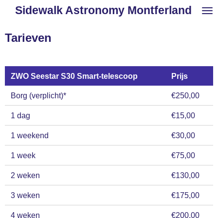
Sidewalk Astronomy Montferland
Ga
direct
naar
Tarieven
de
hoofdinhoud
ZWO Seestar S30 Smart-telescoop
Prijs
Borg (verplicht)*
€250,00
1 dag
€15,00
1 weekend
€30,00
1 week
€75,00
2 weken
€130,00
3 weken
€175,00
4 weken
€200,00